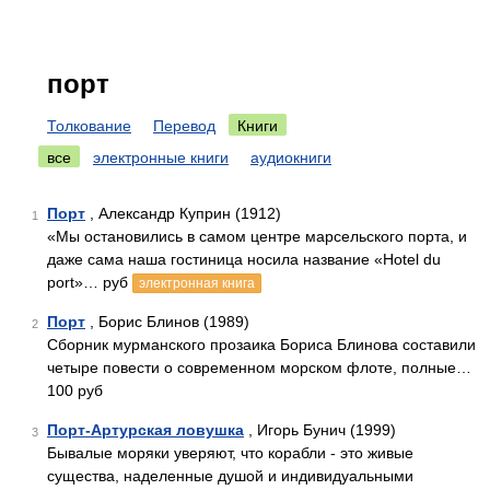
порт
Толкование
Перевод
Книги
все
электронные книги
аудиокниги
Порт
, Александр Куприн (1912)
1
«Мы остановились в самом центре марсельского порта, и
даже сама наша гостиница носила название «Hotel du
port»… руб
электронная книга
Порт
, Борис Блинов (1989)
2
Сборник мурманского прозаика Бориса Блинова составили
четыре повести о современном морском флоте, полные…
100 руб
Порт-Артурская ловушка
, Игорь Бунич (1999)
3
Бывалые моряки уверяют, что корабли - это живые
существа, наделенные душой и индивидуальными